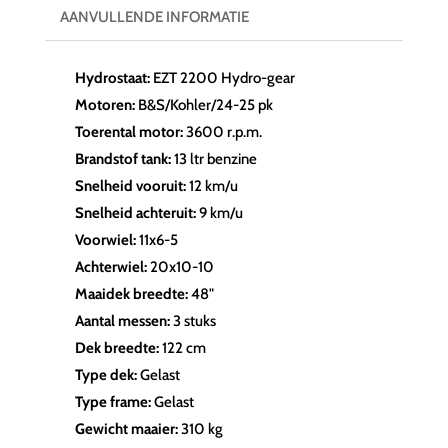
AANVULLENDE INFORMATIE
Hydrostaat:
EZT 2200 Hydro-gear
Motoren:
B&S/Kohler/24-25 pk
Toerental motor:
3600 r.p.m.
Brandstof tank:
13 ltr benzine
Snelheid vooruit:
12 km/u
Snelheid achteruit:
9 km/u
Voorwiel:
11x6-5
Achterwiel:
20x10-10
Maaidek breedte:
48"
Aantal messen:
3 stuks
Dek breedte:
122 cm
Type dek:
Gelast
Type frame:
Gelast
Gewicht maaier:
310 kg