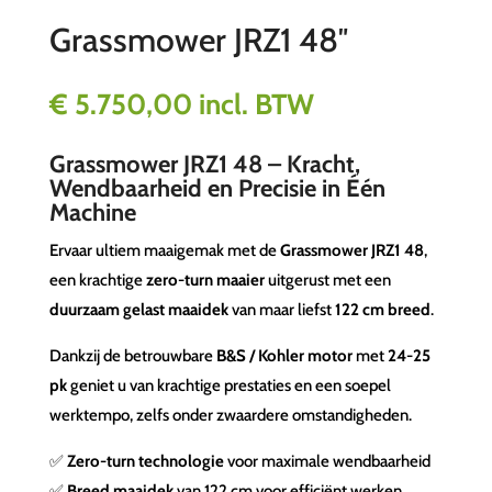
Grassmower JRZ1 48″
€
5.750,00
incl. BTW
Grassmower JRZ1 48 – Kracht,
Wendbaarheid en Precisie in Één
Machine
Ervaar ultiem maaigemak met de
Grassmower JRZ1 48
,
een krachtige
zero-turn maaier
uitgerust met een
duurzaam gelast maaidek
van maar liefst
122 cm breed
.
Dankzij de betrouwbare
B&S / Kohler motor
met
24-25
pk
geniet u van krachtige prestaties en een soepel
werktempo, zelfs onder zwaardere omstandigheden.
✅
Zero-turn technologie
voor maximale wendbaarheid
✅
Breed maaidek
van 122 cm voor efficiënt werken