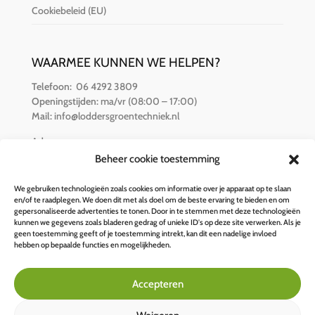
Cookiebeleid (EU)
WAARMEE KUNNEN WE HELPEN?
Telefoon:
06 4292 3809
Openingstijden:
ma/vr (08:00 – 17:00)
Mail:
info@loddersgroentechniek.nl
Adres:
Van der Hamlaan 16
Beheer cookie toestemming
8251 RZ Dronten
We gebruiken technologieën zoals cookies om informatie over je apparaat op te slaan
en/of te raadplegen. We doen dit met als doel om de beste ervaring te bieden en om
BETALINGSOPTIES
gepersonaliseerde advertenties te tonen. Door in te stemmen met deze technologieën
kunnen we gegevens zoals bladeren gedrag of unieke ID's op deze site verwerken. Als je
geen toestemming geeft of je toestemming intrekt, kan dit een nadelige invloed
hebben op bepaalde functies en mogelijkheden.
Accepteren