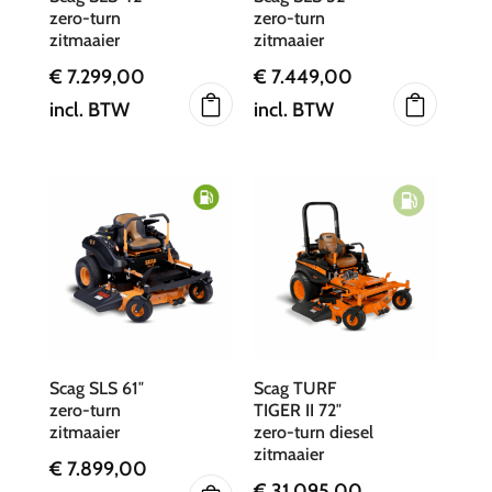
zero-turn
zero-turn
zitmaaier
zitmaaier
€
7.299,00
€
7.449,00
incl. BTW
incl. BTW
Scag SLS 61″
Scag TURF
zero-turn
TIGER II 72″
zitmaaier
zero-turn diesel
zitmaaier
€
7.899,00
€
31.095,00