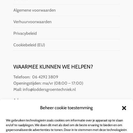
Algemene voorwaarden
Verhuurvoorwaarden
Privacybeleid
Cookiebeleid (EU)
WAARMEE KUNNEN WE HELPEN?
Telefoon:
06 4292 3809
Openingstijden:
ma/vr (08:00 – 17:00)
Mail:
info@loddersgroentechniek.nl
Adres:
Van der Hamlaan 16
Beheer cookie toestemming
8251 RZ Dronten
We gebruiken technologieën zoals cookies om informatie over je apparaat op te slaan
en/of te raadplegen. We doen dit met als doel om de beste ervaring te bieden en om
BETALINGSOPTIES
gepersonaliseerde advertenties te tonen. Door in te stemmen met deze technologieën