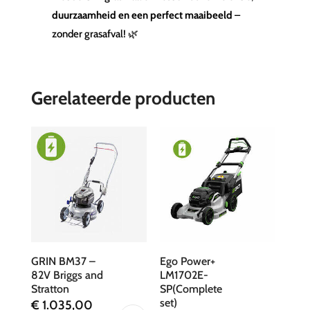
duurzaamheid en een perfect maaibeeld
–
zonder grasafval! 🌿
Gerelateerde producten
GRIN BM37 –
Ego Power+
82V Briggs and
LM1702E-
Stratton
SP(Complete
set)
€
1.035,00