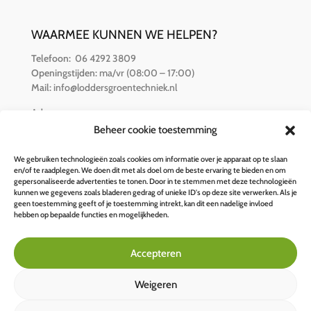
WAARMEE KUNNEN WE HELPEN?
Telefoon:
06 4292 3809
Openingstijden:
ma/vr (08:00 – 17:00)
Mail:
info@loddersgroentechniek.nl
Adres:
Van der Hamlaan 16
Beheer cookie toestemming
8251 RZ Dronten
We gebruiken technologieën zoals cookies om informatie over je apparaat op te slaan
en/of te raadplegen. We doen dit met als doel om de beste ervaring te bieden en om
BETALINGSOPTIES
gepersonaliseerde advertenties te tonen. Door in te stemmen met deze technologieën
kunnen we gegevens zoals bladeren gedrag of unieke ID's op deze site verwerken. Als je
geen toestemming geeft of je toestemming intrekt, kan dit een nadelige invloed
hebben op bepaalde functies en mogelijkheden.
Accepteren
Weigeren