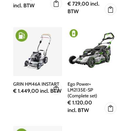
€
729,00
incl.
incl. BTW
BTW
GRIN HM46A INSTART
Ego Power+
LM2135E-SP
€
1.449,00
incl. BTW
(Complete set)
€
1.120,00
incl. BTW