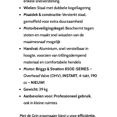
enkele snelverstelling
Wielen:
Staal met dubbele kogellagering
Maaidek & constructie:
Versterkt staal,
gemoffeld voor extra duurzaamheid
Motorbeveiligingskegel:
Beschermt tegen
stoten en maakt snel wisselen van de
maaimesnaaf mogelijk
Handvat:
Aluminium, snel verstelbaar in
hoogte, voorzien van trillingsdempend
materiaal en comfortabele hendels
Motor:
Briggs & Stratton 850E-SERIES
–
Overhead Valve (OHV),
INSTART
, 4-takt,
190
cc – NIEUW!
Gewicht:
39 kg
Aanbevolen voor:
Professioneel gebruik
,
ook in kleine ruimtes
Met de Grin grasmaaier kiest u voor
efficiëntie,