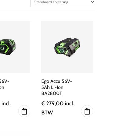
56V-
Ego Accu 56V-
on
5Ah Li-Ion
BA2800T
0
incl.
€
279,00
incl.
BTW