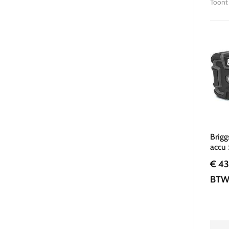
Toont 
Brigg
accu
€
43
BT