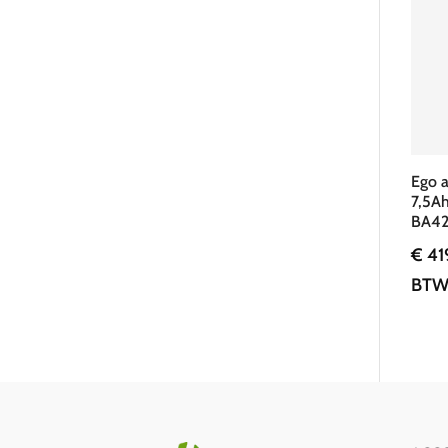
Ego 
7,5Ah
BA4
€
41
BT