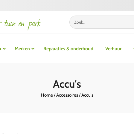
n
Merken
Reparaties & onderhoud
Verhuur
Accu’s
Mulchkits
Onderhoud spuitbussen
Accu's
Acculaders
Reinigingsproducten
Home
/
Accessoires
/ Accu's
Smeermiddelen