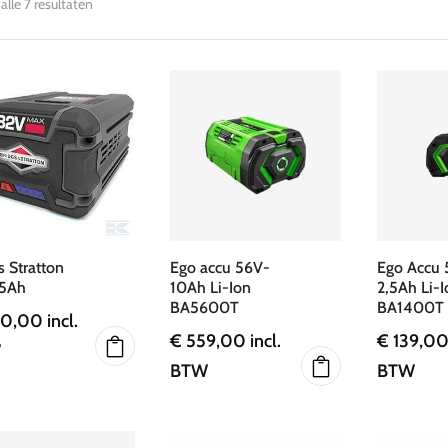
alle 7 resultaten
s Stratton
Ego accu 56V-
Ego Accu 
 5Ah
10Ah Li-Ion
2,5Ah Li-I
BA5600T
BA1400T
0,00
incl.
€
559,00
incl.
€
139,0
W
BTW
BTW