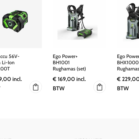
accu 56V-
Ego Power+
Ego Powe
 Li-Ion
BH1001
BHX1000
200T
Rugharnas (set)
Rugharnas
9,00
incl.
€
169,00
incl.
€
229,0
W
BTW
BTW