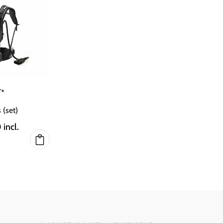
r+
 (set)
0
incl.