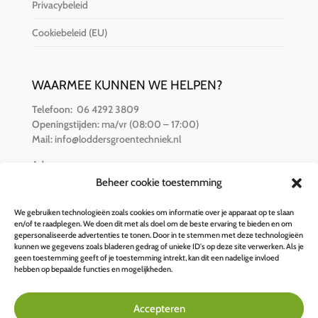
Privacybeleid
Cookiebeleid (EU)
WAARMEE KUNNEN WE HELPEN?
Telefoon:
06 4292 3809
Openingstijden:
ma/vr (08:00 – 17:00)
Mail:
info@loddersgroentechniek.nl
Adres:
Van der Hamlaan 16
Beheer cookie toestemming
8251 RZ Dronten
We gebruiken technologieën zoals cookies om informatie over je apparaat op te slaan
en/of te raadplegen. We doen dit met als doel om de beste ervaring te bieden en om
BETALINGSOPTIES
gepersonaliseerde advertenties te tonen. Door in te stemmen met deze technologieën
kunnen we gegevens zoals bladeren gedrag of unieke ID's op deze site verwerken. Als je
geen toestemming geeft of je toestemming intrekt, kan dit een nadelige invloed
hebben op bepaalde functies en mogelijkheden.
Accepteren