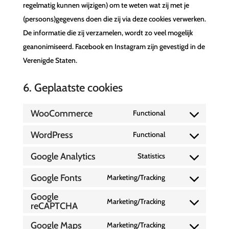
regelmatig kunnen wijzigen) om te weten wat zij met je
(persoons)gegevens doen die zij via deze cookies verwerken.
De informatie die zij verzamelen, wordt zo veel mogelijk
geanonimiseerd. Facebook en Instagram zijn gevestigd in de
Verenigde Staten.
6. Geplaatste cookies
WooCommerce
Functional
Consent
to
WordPress
Functional
Consent
service
to
Google Analytics
Statistics
woocommerce
Consent
service
to
Google Fonts
Marketing/Tracking
wordpress
Consent
service
Google
to
Marketing/Tracking
google-
reCAPTCHA
Consent
service
analytics
to
Google Maps
Marketing/Tracking
google-