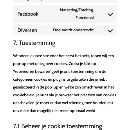
Consent
service
fonts
to
Marketing/Tracking,
google-
Facebook
service
Consent
Functional
recaptcha
google-
to
Diversen
Doel wordt onderzocht
maps
service
Consent
facebook
to
7. Toestemming
service
Wanneer je onze site voor het eerst bezoekt, tonen wij een
diversen
pop-up met uitleg over cookies. Zodra je klikt op
‘Voorkeuren bewaren’ geef je ons toestemming om de
categorieën cookies en plugins te gebruiken die je hebt
geselecteerd in de pop-up en welke zijn omschreven in het
cookiebeleid. Je kunt via je browser het plaatsen van cookies
uitschakelen, je moet er dan wel rekening mee houden dat
onze site dan mogelijk niet meer optimaal werkt.
7.1 Beheer je cookie toestemming