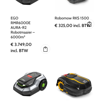
EGO
Robomow RKS 1500
RMR6000E
€
325,00
incl. BTW
AURA-R2
Robotmaaier –
6000m²
€
3.749,00
incl. BTW