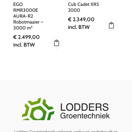
EGO
Cub Cadet XR5
RMR3000E
2000
AURA-R2
€
2.349,00
Robotmaaier –
incl. BTW
3000 m²
€
2.499,00
incl. BTW
Lodders Groentechniek verkoopt, verhuurt, onderhoudt en