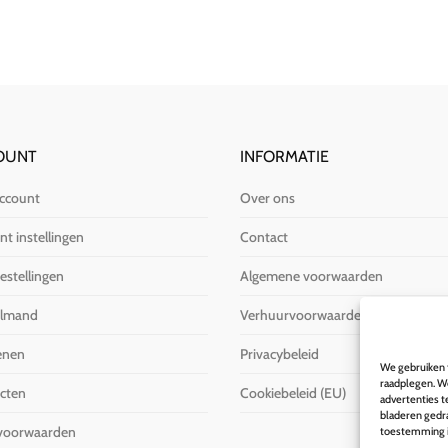
OUNT
INFORMATIE
account
Over ons
t instellingen
Contact
estellingen
Algemene voorwaarden
elmand
Verhuurvoorwaarden
enen
Privacybeleid
We gebruiken t
raadplegen. We
cten
Cookiebeleid (EU)
advertenties 
bladeren gedra
voorwaarden
toestemming in