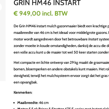
GRIN HM46 INSTART
€
949,00
incl. BTW
De Grin HM46 instart mulch gazonmaaier biedt een krachtige 
maaibreedte van 46 cm is het ideaal voor middelgrote gazons. D
motor wordt aangedreven door het betrouwbare
Instart
systee
zonder moeite in koude omstandigheden, dankzij de accu die d
een volle accu kunt u de maaier tot wel 50 keer starten zonder
Het compacte en lichte ontwerp van 29 kg maakt de grasmaaier
bomen, bloemperken en andere obstakels kunt maaien. Het ro
stevigheid, terwijl het mulchsysteem ervoor zorgt dat het gra
een opvangbak.
Kenmerken:
Maaibreedte:
46 cm
Motor:
5,5 pk Briggs & Stratton 675 S-series met
Instart
elekt