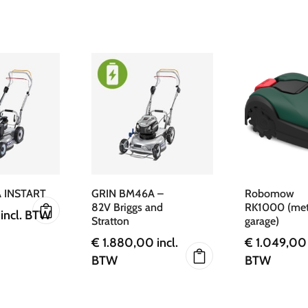
 INSTART
GRIN BM46A –
Robomow
82V Briggs and
RK1000 (me
incl. BTW
Stratton
garage)
€
1.880,00
incl.
€
1.049,00
BTW
BTW