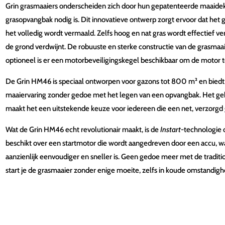
Grin grasmaaiers onderscheiden zich door hun gepatenteerde maaidek
grasopvangbak nodig is. Dit innovatieve ontwerp zorgt ervoor dat het gr
het volledig wordt vermaald. Zelfs hoog en nat gras wordt effectief ve
de grond verdwijnt. De robuuste en sterke constructie van de grasmaai
optioneel is er een motorbeveiligingskegel beschikbaar om de motor 
De Grin HM46 is speciaal ontworpen voor gazons tot 800 m² en biedt
maaiervaring zonder gedoe met het legen van een opvangbak. Het ge
maakt het een uitstekende keuze voor iedereen die een net, verzorgd
Wat de Grin HM46 echt revolutionair maakt, is de
Instart
-technologie 
beschikt over een startmotor die wordt aangedreven door een accu, w
aanzienlijk eenvoudiger en sneller is. Geen gedoe meer met de tradit
start je de grasmaaier zonder enige moeite, zelfs in koude omstandig