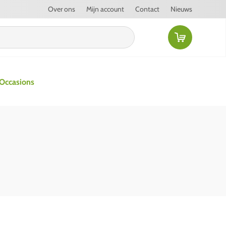
Over ons
Mijn account
Contact
Nieuws
Occasions
verticuteermachines
ne verticuteermachine