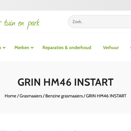
n
Merken
Reparaties & onderhoud
Verhuur
Accu grasmaaiers
Grastrimmers
Accu 
GRIN HM46 INSTART
Benzine grasmaaiers
Bosmaaiers
Benzi
Elektrische grasmaaiers
Multitool
Home
/
Grasmaaiers
/
Benzine grasmaaiers
/ GRIN HM46 INSTART
Zitmaaiers
Robotmaaiers