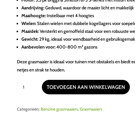
Aandrijving:
Geduwd, waardoor de maaier licht en makkelijk i
Maaihoogte:
Instelbaar met 4 hoogtes
Wielen:
Stalen wielen met dubbele kogellagers voor soepel
Maaidek:
Versterkt en gemoffeld staal voor een robuuste we
Gewicht:
29 kg, ideaal voor wendbaarheid en gebruiksgemak
Aanbevolen voor:
400-800 m² gazons
Deze grasmaaier is ideaal voor tuinen met obstakels en biedt 
netjes en strak te houden.
GRIN
TOEVOEGEN AAN WINKELWAGEN
HM46
INSTART
aantal
Categorieën:
Benzine grasmaaiers
,
Grasmaaiers