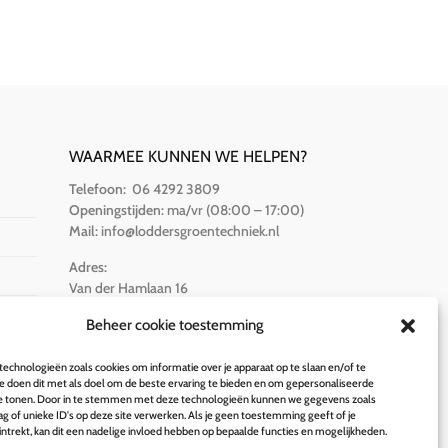
WAARMEE KUNNEN WE HELPEN?
Telefoon:
06 4292 3809
Openingstijden:
ma/vr (08:00 – 17:00)
Mail:
info@loddersgroentechniek.nl
Adres:
Van der Hamlaan 16
8251 RZ Dronten
Beheer cookie toestemming
BETALINGSOPTIES
echnologieën zoals cookies om informatie over je apparaat op te slaan en/of te
 doen dit met als doel om de beste ervaring te bieden en om gepersonaliseerde
te tonen. Door in te stemmen met deze technologieën kunnen we gegevens zoals
g of unieke ID's op deze site verwerken. Als je geen toestemming geeft of je
trekt, kan dit een nadelige invloed hebben op bepaalde functies en mogelijkheden.