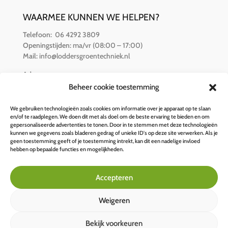
WAARMEE KUNNEN WE HELPEN?
Telefoon:
06 4292 3809
Openingstijden:
ma/vr (08:00 – 17:00)
Mail:
info@loddersgroentechniek.nl
Adres:
Van der Hamlaan 16
Beheer cookie toestemming
8251 RZ Dronten
We gebruiken technologieën zoals cookies om informatie over je apparaat op te slaan
en/of te raadplegen. We doen dit met als doel om de beste ervaring te bieden en om
BETALINGSOPTIES
gepersonaliseerde advertenties te tonen. Door in te stemmen met deze technologieën
kunnen we gegevens zoals bladeren gedrag of unieke ID's op deze site verwerken. Als je
geen toestemming geeft of je toestemming intrekt, kan dit een nadelige invloed
hebben op bepaalde functies en mogelijkheden.
Accepteren
Weigeren
Bekijk voorkeuren