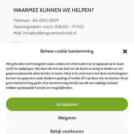
WAARMEE KUNNEN WE HELPEN?
Telefoon:
06 4292 3809
Openingstijden:
ma/vr (08:00 – 17:00)
Mail:
info@loddersgroentechniek.nl
Adres:
Van der Hamlaan 16
Beheer cookie toestemming
8251 RZ Dronten
We gebruiken technologieën zoals cookies om informatie over je apparaat op te slaan
en/of te raadplegen. We doen dit met als doel om de beste ervaring te bieden en om
BETALINGSOPTIES
gepersonaliseerde advertenties te tonen. Door in te stemmen met deze technologieën
kunnen we gegevens zoals bladeren gedrag of unieke ID's op deze site verwerken. Als je
geen toestemming geeft of je toestemming intrekt, kan dit een nadelige invloed
hebben op bepaalde functies en mogelijkheden.
Accepteren
Weigeren
Bekijk voorkeuren