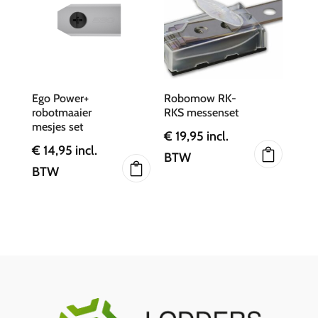
Ego Power+
Robomow RK-
robotmaaier
RKS messenset
mesjes set
€
19,95
incl.
€
14,95
incl.
BTW
BTW