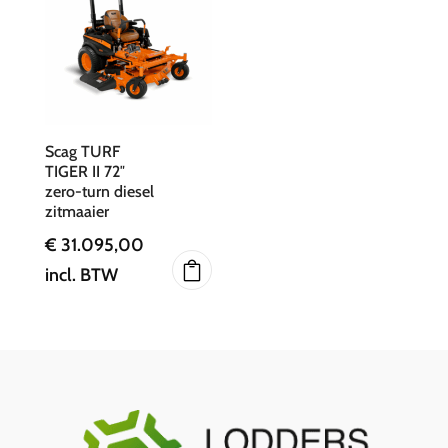
Scag TURF
TIGER II 72″
zero-turn diesel
zitmaaier
€
31.095,00
incl. BTW