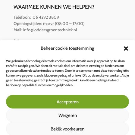
WAARMEE KUNNEN WE HELPEN?
Telefoon:
06 4292 3809
Openingstijden:
ma/vr (08:00 – 17:00)
Mail:
info@loddersgroentechniek.nl
Adres:
Van der Hamlaan 16
Beheer cookie toestemming
8251 RZ Dronten
We gebruiken technologieën zoals cookies om informatie over je apparaat op te slaan
en/of te raadplegen. We doen dit met als doel om de beste ervaring te bieden en om
BETALINGSOPTIES
gepersonaliseerde advertenties te tonen. Door in te stemmen met deze technologieën
kunnen we gegevens zoals bladeren gedrag of unieke ID's op deze site verwerken. Als je
geen toestemming geeft of je toestemming intrekt, kan dit een nadelige invloed
hebben op bepaalde functies en mogelijkheden.
Accepteren
Weigeren
Bekijk voorkeuren