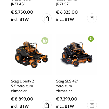
JRZ1 48″
JRZ1 52″
€
5.750,00
€
6.325,00
incl. BTW
incl. BTW
Scag Liberty Z
Scag SLS 42″
52″ zero-turn
zero-turn
zitmaaier
zitmaaier
€
8.899,00
€
7.299,00
incl. BTW
incl. BTW