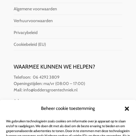
Algemene voorwaarden
Verhuurvoorwaarden
Privacybeleid
Cookiebeleid (EU)
WAARMEE KUNNEN WE HELPEN?
Telefoon:
06 4292 3809
Openingstijden:
ma/vr (08:00 – 17:00)
Mail:
info@loddersgroentechniek.nl
Adres:
Van der Hamlaan 16
Beheer cookie toestemming
8251 RZ Dronten
We gebruiken technologieën zoals cookies om informatie over je apparaat op te slaan
en/of te raadplegen. We doen dit met als doel om de beste ervaring te bieden en om
BETALINGSOPTIES
gepersonaliseerde advertenties te tonen. Door in te stemmen met deze technologieën
kunnen we gegevens zoals bladeren gedrag of unieke ID's op deze site verwerken. Als je