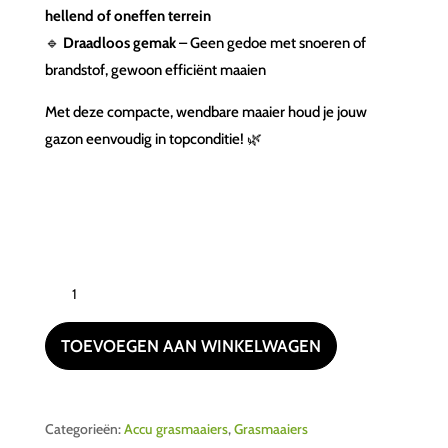
hellend of oneffen terrein
🔹
Draadloos gemak
– Geen gedoe met snoeren of
brandstof, gewoon efficiënt maaien
Met deze compacte, wendbare maaier houd je jouw
gazon eenvoudig in topconditie! 🌿
Ego
Power+
LM1702E-
TOEVOEGEN AAN WINKELWAGEN
SP(Complete
set)
aantal
Categorieën:
Accu grasmaaiers
,
Grasmaaiers