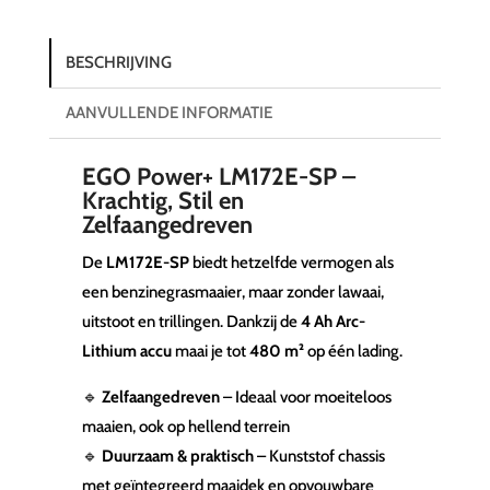
BESCHRIJVING
AANVULLENDE INFORMATIE
EGO Power+ LM172E-SP –
Krachtig, Stil en
Zelfaangedreven
De
LM172E-SP
biedt hetzelfde vermogen als
een benzinegrasmaaier, maar zonder lawaai,
uitstoot en trillingen. Dankzij de
4 Ah Arc-
Lithium accu
maai je tot
480 m²
op één lading.
🔹
Zelfaangedreven
– Ideaal voor moeiteloos
maaien, ook op hellend terrein
🔹
Duurzaam & praktisch
– Kunststof chassis
met geïntegreerd maaidek en opvouwbare