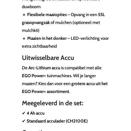
duwboom
🔹
Flexibele maaiopties
– Opvang in een
55L
grasopvangzak
of mulchen (optioneel met
mulchkit)
🔹
Maaien in het donker
– LED-verlichting voor
extra zichtbaarheid
Uitwisselbare Accu
De
Arc-Lithium accu
is compatibel met alle
EGO Power+
tuinmachines. Wil je langer
maaien? Kies dan voor een
grotere accu uit het
EGO Power+ assortiment
.
Meegeleverd in de set:
✔
4 Ah accu
✔
Standaard acculader (CH2100E)