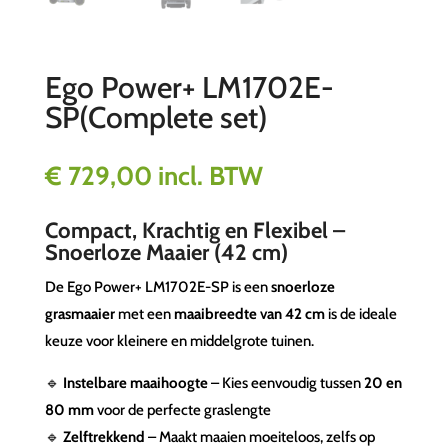
Ego Power+ LM1702E-
SP(Complete set)
€
729,00
incl. BTW
Compact, Krachtig en Flexibel –
Snoerloze Maaier (42 cm)
De Ego Power+ LM1702E-SP is een
snoerloze
grasmaaier
met een
maaibreedte van 42 cm
is de ideale
keuze voor kleinere en middelgrote tuinen.
🔹
Instelbare maaihoogte
– Kies eenvoudig tussen
20 en
80 mm
voor de perfecte graslengte
🔹
Zelftrekkend
– Maakt maaien moeiteloos, zelfs op