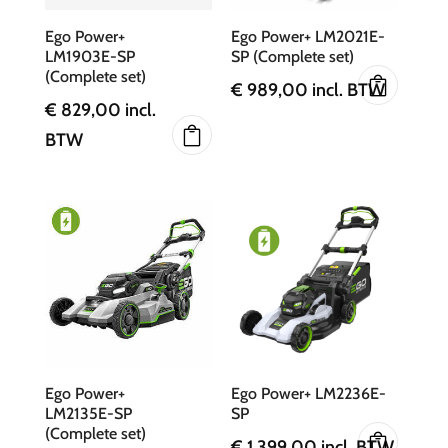
Ego Power+
Ego Power+ LM2021E-
LM1903E-SP
SP (Complete set)
(Complete set)
€
989,00
incl. BTW
€
829,00
incl.
BTW
Ego Power+
Ego Power+ LM2236E-
LM2135E-SP
SP
(Complete set)
€
1.399,00
incl. BTW