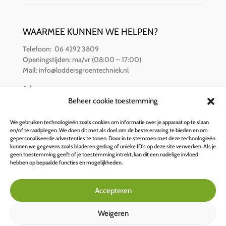
WAARMEE KUNNEN WE HELPEN?
Telefoon:
06 4292 3809
Openingstijden:
ma/vr (08:00 – 17:00)
Mail:
info@loddersgroentechniek.nl
Adres:
Van der Hamlaan 16
Beheer cookie toestemming
8251 RZ Dronten
We gebruiken technologieën zoals cookies om informatie over je apparaat op te slaan
en/of te raadplegen. We doen dit met als doel om de beste ervaring te bieden en om
BETALINGSOPTIES
gepersonaliseerde advertenties te tonen. Door in te stemmen met deze technologieën
kunnen we gegevens zoals bladeren gedrag of unieke ID's op deze site verwerken. Als je
geen toestemming geeft of je toestemming intrekt, kan dit een nadelige invloed
hebben op bepaalde functies en mogelijkheden.
Accepteren
Weigeren