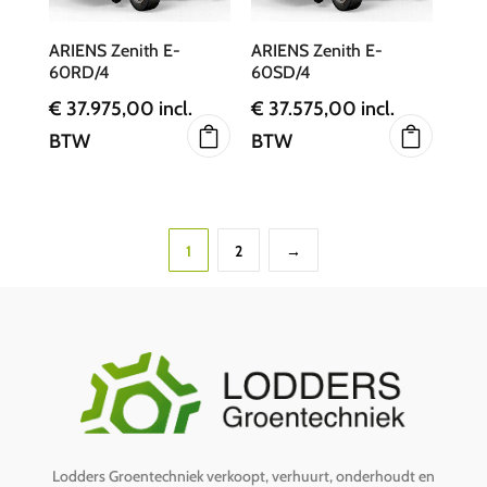
ARIENS Zenith E-
ARIENS Zenith E-
60RD/4
60SD/4
€
37.975,00
incl.
€
37.575,00
incl.
BTW
BTW
1
2
→
Lodders Groentechniek verkoopt, verhuurt, onderhoudt en