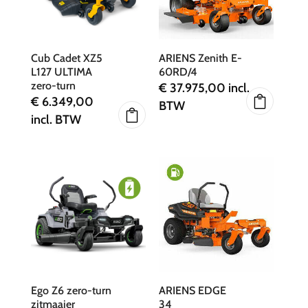
Cub Cadet XZ5
ARIENS Zenith E-
L127 ULTIMA
60RD/4
zero-turn
€
37.975,00
incl.
€
6.349,00
BTW
incl. BTW
Ego Z6 zero-turn
ARIENS EDGE
zitmaaier
34