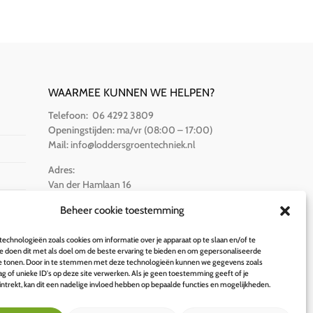
WAARMEE KUNNEN WE HELPEN?
Telefoon:
06 4292 3809
Openingstijden:
ma/vr (08:00 – 17:00)
Mail:
info@loddersgroentechniek.nl
Adres:
Van der Hamlaan 16
8251 RZ Dronten
Beheer cookie toestemming
BETALINGSOPTIES
echnologieën zoals cookies om informatie over je apparaat op te slaan en/of te
 doen dit met als doel om de beste ervaring te bieden en om gepersonaliseerde
te tonen. Door in te stemmen met deze technologieën kunnen we gegevens zoals
g of unieke ID's op deze site verwerken. Als je geen toestemming geeft of je
trekt, kan dit een nadelige invloed hebben op bepaalde functies en mogelijkheden.