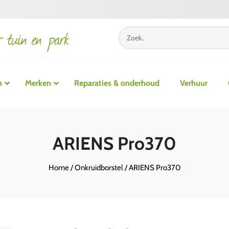
n
Merken
Reparaties & onderhoud
Verhuur
Accu grasmaaiers
Grastrimmers
Accu 
ARIENS Pro370
Benzine grasmaaiers
Bosmaaiers
Benzi
Elektrische grasmaaiers
Multitool
Home
/
Onkruidborstel
/ ARIENS Pro370
Zitmaaiers
Robotmaaiers