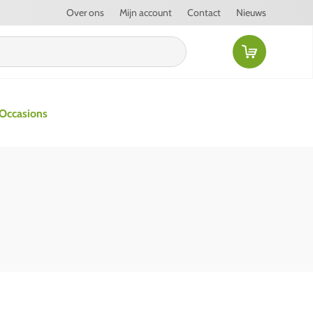
Over ons
Mijn account
Contact
Nieuws
Occasions
verticuteermachines
ne verticuteermachine