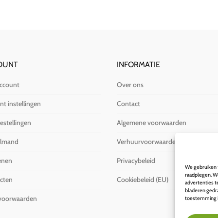
OUNT
INFORMATIE
account
Over ons
t instellingen
Contact
estellingen
Algemene voorwaarden
elmand
Verhuurvoorwaarden
enen
Privacybeleid
We gebruiken t
raadplegen. We
cten
Cookiebeleid (EU)
advertenties 
bladeren gedra
voorwaarden
toestemming in