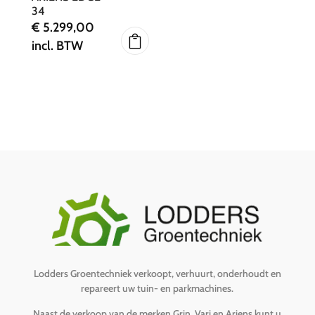
34
€
5.299,00
incl. BTW
Lodders Groentechniek verkoopt, verhuurt, onderhoudt en
repareert uw tuin- en parkmachines.
Naast de verkoop van de merken Grin, Vari en Ariens kunt u