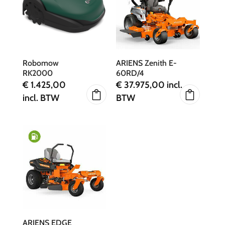
Robomow
ARIENS Zenith E-
RK2000
60RD/4
€
1.425,00
€
37.975,00
incl.
incl. BTW
BTW
ARIENS EDGE