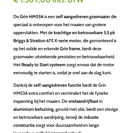
De
Grin HM53A
is een
zelf aangedreven grasmaaier
die
speciaal is ontworpen voor het maaien van grotere
oppervlakten. Met de
krachtige en betrouwbare 5,5 pk
Briggs & Stratton 675 X-serie motor
, die gemonteerd is
op het solide en erkende
Grin frame
, biedt deze
grasmaaier uitstekende prestaties en betrouwbaarheid.
Het
Ready to Start systeem
zorgt ervoor dat de motor
eenvoudig te starten is, zodat je snel aan de slag kunt.
Dankzij de
zelf-aangedreven functie
biedt de Grin
HM53A extra comfort en vermindert het de fysieke
inspanning bij het maaien. De
wielaandrijfkast
in
aluminium behuizing
, gevuld met olie, biedt een stevige
en betrouwbare aandrijving, terwijl de
robuste
constructie
zorgt voor duurzaamheid en lange