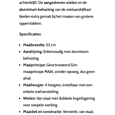
achterblijft. De
aangedreven wielen
en de
aluminium behuizing
van de wielaandrijfkast
bieden extra gemak bij het maaien van grotere
oppervlakken.
Specificaties
:
Maaibreedte
: 53 cm
Aandrijving
: Enkelvoudig met aluminium
behuizing
Maaiprincipe
: Geoctrooieerd Grin
maaiprincipe MAAI, zonder opvang, dus geen
afval
Maaihoogte
: 4 hoogtes, instelbaar met een
enkele snelverstelling
Wielen
: Van staal met dubbele kogellagering
voor soepele werking
Maaidek en constructie
: Versterkt, van staal,