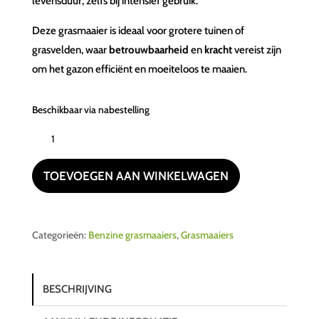
levensduur, zelfs bij intensief gebruik.
Deze grasmaaier is ideaal voor grotere tuinen of
grasvelden, waar
betrouwbaarheid
en
kracht
vereist zijn
om het gazon efficiënt en moeiteloos te maaien.
Beschikbaar via nabestelling
GRIN
HM53A
aantal
TOEVOEGEN AAN WINKELWAGEN
Categorieën:
Benzine grasmaaiers
,
Grasmaaiers
BESCHRIJVING