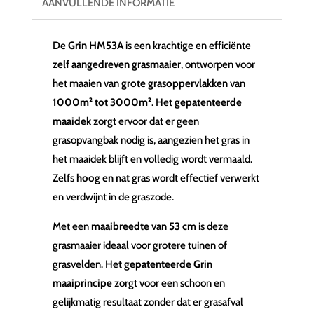
AANVULLENDE INFORMATIE
De
Grin HM53A
is een krachtige en efficiënte
zelf aangedreven grasmaaier
, ontworpen voor
het maaien van
grote grasoppervlakken
van
1000m² tot 3000m²
. Het
gepatenteerde
maaidek
zorgt ervoor dat er geen
grasopvangbak nodig is, aangezien het gras in
het maaidek blijft en volledig wordt vermaald.
Zelfs
hoog en nat gras
wordt effectief verwerkt
en verdwijnt in de graszode.
Met een
maaibreedte van 53 cm
is deze
grasmaaier ideaal voor grotere tuinen of
grasvelden. Het
gepatenteerde Grin
maaiprincipe
zorgt voor een schoon en
gelijkmatig resultaat zonder dat er grasafval