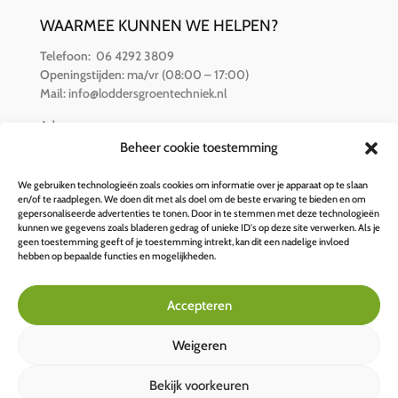
WAARMEE KUNNEN WE HELPEN?
Telefoon:
06 4292 3809
Openingstijden:
ma/vr (08:00 – 17:00)
Mail:
info@loddersgroentechniek.nl
Adres:
Van der Hamlaan 16
Beheer cookie toestemming
8251 RZ Dronten
We gebruiken technologieën zoals cookies om informatie over je apparaat op te slaan
en/of te raadplegen. We doen dit met als doel om de beste ervaring te bieden en om
BETALINGSOPTIES
gepersonaliseerde advertenties te tonen. Door in te stemmen met deze technologieën
kunnen we gegevens zoals bladeren gedrag of unieke ID's op deze site verwerken. Als je
geen toestemming geeft of je toestemming intrekt, kan dit een nadelige invloed
hebben op bepaalde functies en mogelijkheden.
Accepteren
Weigeren
Bekijk voorkeuren