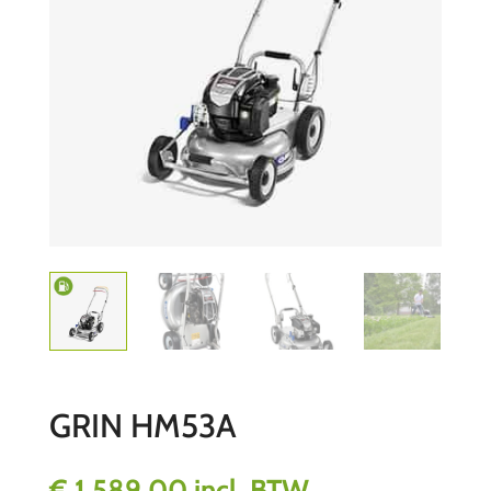
GRIN HM53A
€
1.589,00
incl. BTW