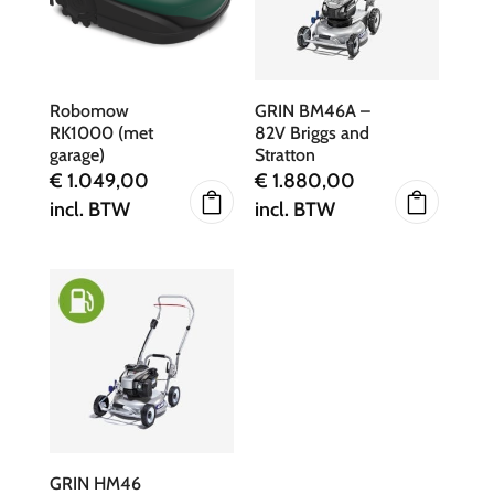
Robomow
GRIN BM46A –
RK1000 (met
82V Briggs and
garage)
Stratton
€
1.049,00
€
1.880,00
incl. BTW
incl. BTW
GRIN HM46