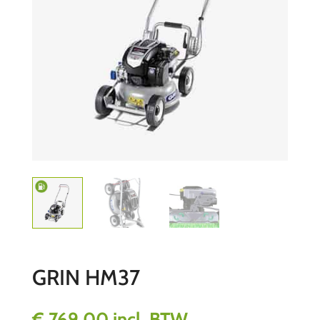
GRIN HM37
€
769,00
incl. BTW