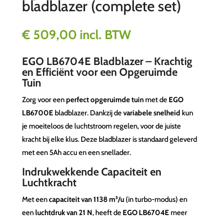
bladblazer (complete set)
€
509,00
incl. BTW
EGO LB6704E Bladblazer – Krachtig
en Efficiënt voor een Opgeruimde
Tuin
Zorg voor een
perfect opgeruimde tuin
met de
EGO
LB6700E
bladblazer. Dankzij de
variabele snelheid
kun
je moeiteloos de luchtstroom regelen, voor de juiste
kracht bij elke klus. Deze bladblazer is standaard geleverd
met een 5Ah accu en een snellader.
Indrukwekkende Capaciteit en
Luchtkracht
Met een
capaciteit van 1138 m³/u
(in turbo-modus) en
een
luchtdruk van 21 N
, heeft de
EGO LB6704E
meer