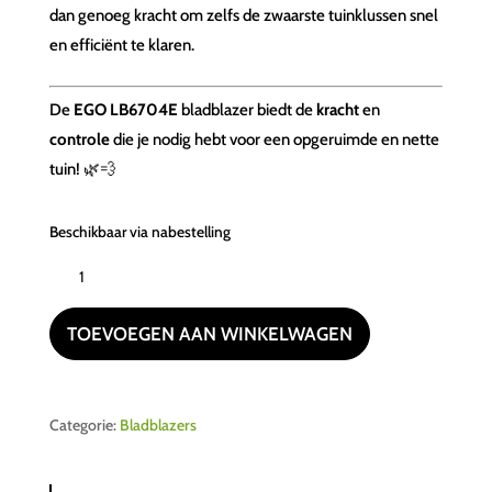
dan genoeg kracht om zelfs de zwaarste tuinklussen snel
en efficiënt te klaren.
De
EGO LB6704E
bladblazer biedt de
kracht
en
controle
die je nodig hebt voor een opgeruimde en nette
tuin! 🌿💨
Beschikbaar via nabestelling
Ego
Power+
LB6704E
TOEVOEGEN AAN WINKELWAGEN
Accu
bladblazer
(complete
Categorie:
Bladblazers
set)
aantal