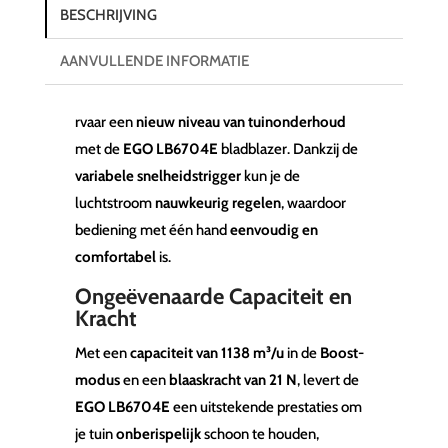
BESCHRIJVING
AANVULLENDE INFORMATIE
rvaar een
nieuw niveau van tuinonderhoud
met de
EGO LB6704E
bladblazer. Dankzij de
variabele snelheidstrigger
kun je de
luchtstroom
nauwkeurig regelen
, waardoor
bediening met één hand
eenvoudig en
comfortabel
is.
Ongeëvenaarde Capaciteit en
Kracht
Met een
capaciteit van 1138 m³/u
in de
Boost-
modus
en een
blaaskracht van 21 N
, levert de
EGO LB6704E
een uitstekende prestaties om
je tuin
onberispelijk
schoon te houden,