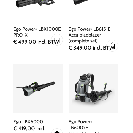
Ego Power+ LBX1000E
Ego Power+ LB6151E
PRO-X
Accu bladblazer
(complete set)
€
499,00
incl. BTW
€
349,00
incl. BTW
Ego LBX6000
Ego Power+
LB6002E
€
419,00
incl.