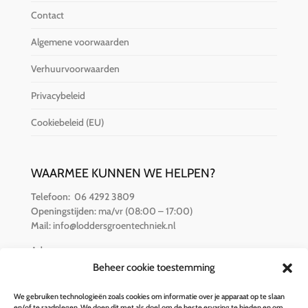
Contact
Algemene voorwaarden
Verhuurvoorwaarden
Privacybeleid
Cookiebeleid (EU)
WAARMEE KUNNEN WE HELPEN?
Telefoon:
06 4292 3809
Openingstijden:
ma/vr (08:00 – 17:00)
Mail:
info@loddersgroentechniek.nl
Adres:
Van der Hamlaan 16
Beheer cookie toestemming
8251 RZ Dronten
We gebruiken technologieën zoals cookies om informatie over je apparaat op te slaan
en/of te raadplegen. We doen dit met als doel om de beste ervaring te bieden en om