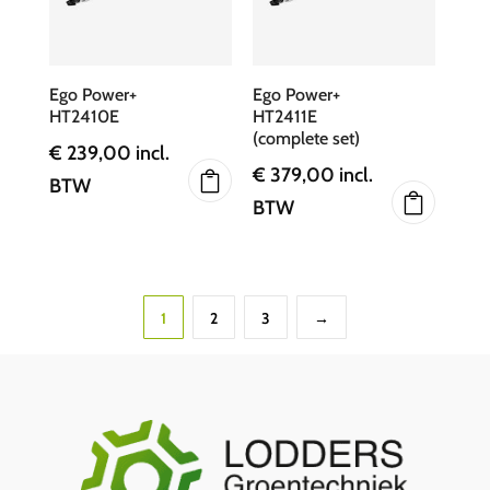
Ego Power+
Ego Power+
HT2410E
HT2411E
(complete set)
€
239,00
incl.
€
379,00
incl.
BTW
BTW
1
2
3
→