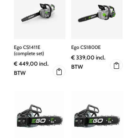
Ego CS1411E
Ego CS1800E
(complete set)
€
339,00
incl.
€
449,00
incl.
BTW
BTW