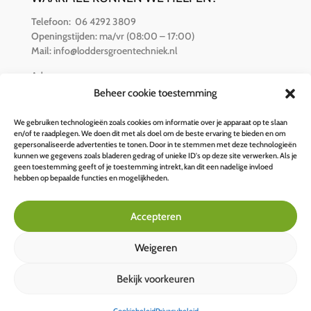
Telefoon:
06 4292 3809
Openingstijden:
ma/vr (08:00 – 17:00)
Mail:
info@loddersgroentechniek.nl
Adres:
Van der Hamlaan 16
Beheer cookie toestemming
8251 RZ Dronten
We gebruiken technologieën zoals cookies om informatie over je apparaat op te slaan
en/of te raadplegen. We doen dit met als doel om de beste ervaring te bieden en om
BETALINGSOPTIES
gepersonaliseerde advertenties te tonen. Door in te stemmen met deze technologieën
kunnen we gegevens zoals bladeren gedrag of unieke ID's op deze site verwerken. Als je
geen toestemming geeft of je toestemming intrekt, kan dit een nadelige invloed
hebben op bepaalde functies en mogelijkheden.
Accepteren
Weigeren
Bekijk voorkeuren