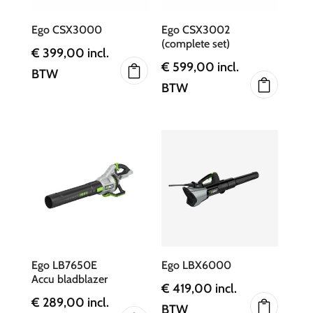
Ego CSX3000
Ego CSX3002
(complete set)
€
399,00
incl.
€
599,00
incl.
BTW
BTW
Ego LB7650E
Ego LBX6000
Accu bladblazer
€
419,00
incl.
€
289,00
incl.
BTW