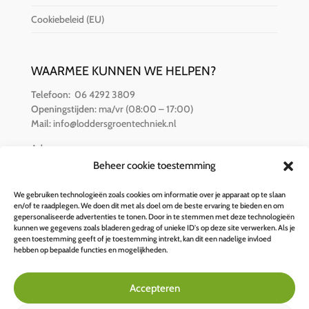
Cookiebeleid (EU)
WAARMEE KUNNEN WE HELPEN?
Telefoon:
06 4292 3809
Openingstijden:
ma/vr (08:00 – 17:00)
Mail:
info@loddersgroentechniek.nl
Adres:
Van der Hamlaan 16
Beheer cookie toestemming
8251 RZ Dronten
We gebruiken technologieën zoals cookies om informatie over je apparaat op te slaan
en/of te raadplegen. We doen dit met als doel om de beste ervaring te bieden en om
BETALINGSOPTIES
gepersonaliseerde advertenties te tonen. Door in te stemmen met deze technologieën
kunnen we gegevens zoals bladeren gedrag of unieke ID's op deze site verwerken. Als je
geen toestemming geeft of je toestemming intrekt, kan dit een nadelige invloed
hebben op bepaalde functies en mogelijkheden.
Accepteren