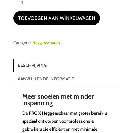
Power+
HTX5300E-
TOEVOEGEN AAN WINKELWAGEN
PA
PRO
X
Categorie:
Heggenscharen
stokheggenschaar
aantal
BESCHRIJVING
AANVULLENDE INFORMATIE
Meer snoeien met minder
inspanning
De
PRO X Heggenschaar met groter bereik
is
speciaal ontworpen voor professionele
gebruikers die efficiënt en met minimale