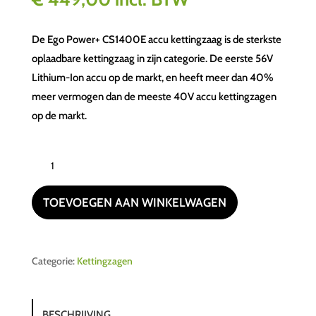
De Ego Power+ CS1400E accu kettingzaag is de sterkste
oplaadbare kettingzaag in zijn categorie. De eerste 56V
Lithium-Ion accu op de markt, en heeft meer dan 40%
meer vermogen dan de meeste 40V accu kettingzagen
op de markt.
Ego
CS1411E
(complete
TOEVOEGEN AAN WINKELWAGEN
set)
aantal
Categorie:
Kettingzagen
BESCHRIJVING