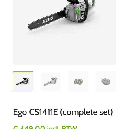
Ego CS1411E (complete set)
€
449,00
incl. BTW