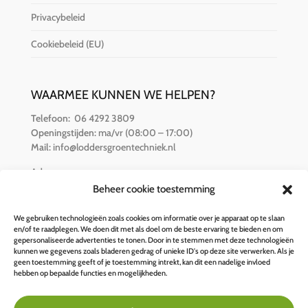
Privacybeleid
Cookiebeleid (EU)
WAARMEE KUNNEN WE HELPEN?
Telefoon:
06 4292 3809
Openingstijden:
ma/vr (08:00 – 17:00)
Mail:
info@loddersgroentechniek.nl
Adres:
Van der Hamlaan 16
Beheer cookie toestemming
8251 RZ Dronten
We gebruiken technologieën zoals cookies om informatie over je apparaat op te slaan
en/of te raadplegen. We doen dit met als doel om de beste ervaring te bieden en om
BETALINGSOPTIES
gepersonaliseerde advertenties te tonen. Door in te stemmen met deze technologieën
kunnen we gegevens zoals bladeren gedrag of unieke ID's op deze site verwerken. Als je
geen toestemming geeft of je toestemming intrekt, kan dit een nadelige invloed
hebben op bepaalde functies en mogelijkheden.