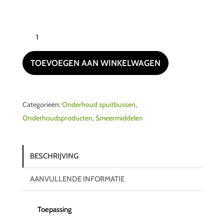
Kroon-
Oil
Fuel
TOEVOEGEN AAN WINKELWAGEN
Optimum
4T
5L
Categorieën:
Onderhoud spuitbussen
,
aantal
Onderhoudsproducten
,
Smeermiddelen
BESCHRIJVING
AANVULLENDE INFORMATIE
Toepassing