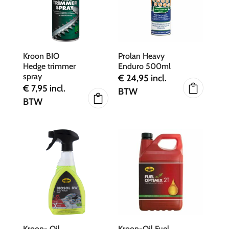
Kroon BIO
Prolan Heavy
Hedge trimmer
Enduro 500ml
spray
€
24,95
incl.
€
7,95
incl.
BTW
BTW
Kroon- Oil
Kroon-Oil Fuel