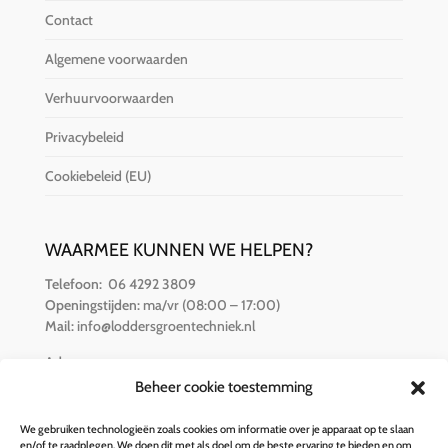
Contact
Algemene voorwaarden
Verhuurvoorwaarden
Privacybeleid
Cookiebeleid (EU)
WAARMEE KUNNEN WE HELPEN?
Telefoon:
06 4292 3809
Openingstijden:
ma/vr (08:00 – 17:00)
Mail:
info@loddersgroentechniek.nl
Adres:
Van der Hamlaan 16
Beheer cookie toestemming
8251 RZ Dronten
We gebruiken technologieën zoals cookies om informatie over je apparaat op te slaan
en/of te raadplegen. We doen dit met als doel om de beste ervaring te bieden en om