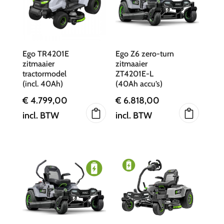
Ego TR4201E
Ego Z6 zero-turn
zitmaaier
zitmaaier
tractormodel
ZT4201E-L
(incl. 40Ah)
(40Ah accu’s)
€
4.799,00
€
6.818,00
incl. BTW
incl. BTW