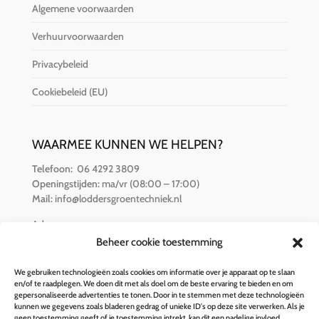
Algemene voorwaarden
Verhuurvoorwaarden
Privacybeleid
Cookiebeleid (EU)
WAARMEE KUNNEN WE HELPEN?
Telefoon:
06 4292 3809
Openingstijden:
ma/vr (08:00 – 17:00)
Mail:
info@loddersgroentechniek.nl
Adres:
Van der Hamlaan 16
Beheer cookie toestemming
8251 RZ Dronten
We gebruiken technologieën zoals cookies om informatie over je apparaat op te slaan
en/of te raadplegen. We doen dit met als doel om de beste ervaring te bieden en om
BETALINGSOPTIES
gepersonaliseerde advertenties te tonen. Door in te stemmen met deze technologieën
kunnen we gegevens zoals bladeren gedrag of unieke ID's op deze site verwerken. Als je
geen toestemming geeft of je toestemming intrekt, kan dit een nadelige invloed